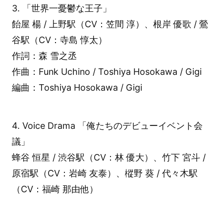
3. 「世界一憂鬱な王子」
飴屋 楊 / 上野駅（CV：笠間 淳）、根岸 優歌 / 鶯
谷駅（CV：寺島 惇太）
作詞：森 雪之丞
作曲：Funk Uchino / Toshiya Hosokawa / Gigi
編曲：Toshiya Hosokawa / Gigi
4. Voice Drama 「俺たちのデビューイベント会
議」
蜂谷 恒星 / 渋谷駅（CV：林 優大）、竹下 宮斗 /
原宿駅（CV：岩崎 友泰）、樅野 葵 / 代々木駅
（CV：福崎 那由他）