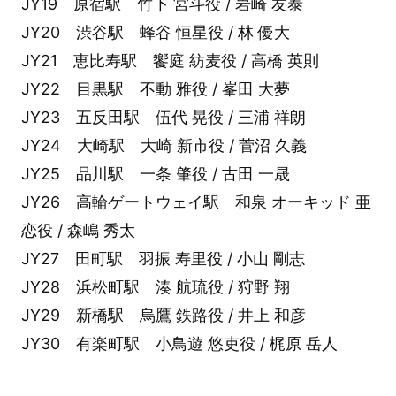
JY19 原宿駅 竹下 宮斗役 / 岩崎 友泰
JY20 渋谷駅 蜂谷 恒星役 / 林 優大
JY21 恵比寿駅 饗庭 紡麦役 / 高橋 英則
JY22 目黒駅 不動 雅役 / 峯田 大夢
JY23 五反田駅 伍代 晃役 / 三浦 祥朗
JY24 大崎駅 大崎 新市役 / 菅沼 久義
JY25 品川駅 一条 肇役 / 古田 一晟
JY26 高輪ゲートウェイ駅 和泉 オーキッド 亜
恋役 / 森嶋 秀太
JY27 田町駅 羽振 寿里役 / 小山 剛志
JY28 浜松町駅 湊 航琉役 / 狩野 翔
JY29 新橋駅 烏鷹 鉄路役 / 井上 和彦
JY30 有楽町駅 小鳥遊 悠吏役 / 梶原 岳人