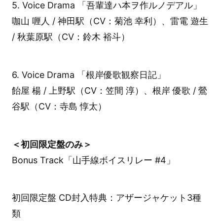
5. Voice Drama 「吾輩達ハ本ヲ作ルノデアル」
咖山 喱人 / 神田駅（CV：菊池 幸利）、雷電 遊生
/ 秋葉原駅（CV：鈴木 裕斗）
6. Voice Drama 「根岸優歌観察日記」
飴屋 楊 / 上野駅（CV：笠間 淳）、根岸 優歌 / 鶯
谷駅（CV：寺島 惇太）
＜初回限定盤のみ＞
Bonus Track「山手線ボイスリレー #4」
初回限定盤 CD封入特典：アザージャケット3種
類