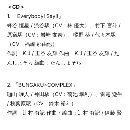
＜CD＞
1. 「Everybody! Say!!」
蜂谷 恒星 / 渋谷駅（CV：林 優大）、竹下 宮斗 /
原宿駅（CV：岩崎 友泰）、樅野 葵 / 代々木駅
（CV：福崎 那由他）
作詞：K.J / 玉谷 友輝 作曲：K.J / 玉谷 友輝 / た
んしょそら 編曲：たんしょそら
2. 「BUNGAKU×COMPLEX」
咖山 喱人 / 神田駅（CV：菊池 幸利）、雷電 遊生
/ 秋葉原駅（CV：鈴木 裕斗）
作詞：辻村 有記 作曲・編曲：辻村 有記 / 伊藤 賢