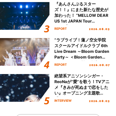
『あんさんぶるスター
ズ！！』にまた新たな歴史が
加わった！ “MELLOW DEAR
US 1st JAPAN Tour
Final「NICE to meet YOU
2026.08.03
REPORT
!!」Dear 横浜BUNTAI”をレポ
ート!!
“ラブライブ！蓮ノ空女学院
スクールアイドルクラブ 6th
Live Dream ～Bloom Garden
Party～ ＜Bloom Garden
Party Stage／埼玉公演＞”
2026.08.07
REPORT
Day.1レポート！
絶望系アニソンシンガー・
ReoNaが“愛”を歌う！TVアニ
メ『きみが死ぬまで恋をした
い』オープニング主題歌
「Amore」インタビュー
2026.08.03
INTERVIEW