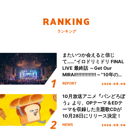
RANKING
ランキング
またいつか会えると信じ
て……“イロドリミドリ FINAL
LIVE 最終話 ～Get Our
MIRAI!!!!!!!!!!!!!!～”10年の活
動を経てファイナルを迎える
2026.08.06
REPORT
本公演をレポート
10月放送アニメ『パンどろぼ
う』より、OPテーマ＆EDテ
ーマを収録した主題歌CDが
10月28日にリリース決定！
2026.08.06
NEWS