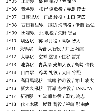
JY05 上野駅 飴屋 楊役 / 笠間 淳
JY06 鶯谷駅 根岸 優歌役 / 寺島 惇太
JY07 日暮里駅 戸成 綾役 / 山口 智広
JY08 西日暮里駅 諏訪 海晴役 / 伊藤 昌弘
JY09 田端駅 北 颯役 / 矢野 奨吾
JY10 駒込駅 英 皐月役 / 高塚 智人
JY11 巣鴨駅 高岩 大智役 / 井上 雄貴
JY12 大塚駅 空蝉 塁役 / 住谷 哲栄
JY13 池袋駅 青葉梟 光加人役 / 島﨑 信⻑
JY14 目白駅 綜馬 礼役 / 太田 将熙
JY15 高田馬場駅 武庸 裕哉役 / 青山 凌大
JY16 新大久保駅 百瀬 志生役 / TAKUYA
JY17 新宿駅 神堂 唯姫役 / 田丸 篤志
JY18 代々木駅 樅野 葵役 / 福崎 那由他