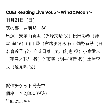
CUE! Reading Live Vol.5〜Wind＆Moon〜
11月21日（日）
夜の部 開演18：30
出演：安齋由香里（夜峰美晴 役）松田彩希（神
室 絢 役）山口 愛（宮路まほろ 役）鶴野有紗（日
名倉莉子 役）立花日菜（丸山利恵 役）小峯愛未
（宇津木聡里 役）佐藤舞（明神凛音 役）土屋李
央（遠見鳴 役）
配信チケット発売中
価格：￥2,800(税込)
詳細は
こちら