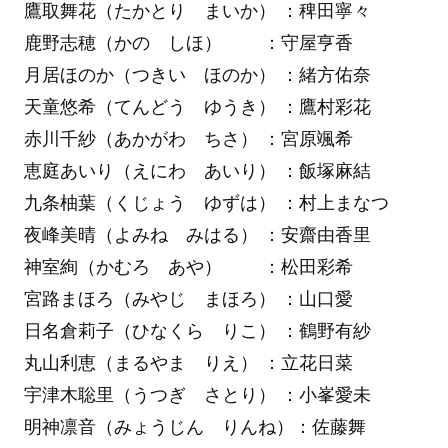
鷹取舞花（たかとり まいか） ：稗田寧々
鹿野志穂（かの しほ） ：守屋亨香
月居ほのか（つきい ほのか） ：緒方佑奈
天童悠希（てんどう ゆうき） ：鷹村彩花
赤川千紗（あかがわ ちさ） ：宮原颯希
恵庭あいり（えにわ あいり） ：飯塚麻結
九条柚葉（くじょう ゆずは） ：村上まなつ
夜峰美晴（よみね みはる） ：安齋由香里
神室絢（かむろ あや） ：松田彩希
宮路まほろ（みやじ まほろ） ：山口愛
日名倉莉子（ひなくら りこ） ：鶴野有紗
丸山利恵（まるやま りえ） ：立花日菜
宇津木聡里（うつぎ さとり） ：小峯愛未
明神凛音（みょうじん りんね）：佐藤舞