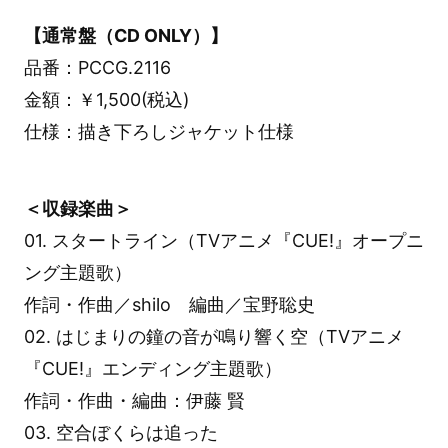
【通常盤（CD ONLY）】
品番：PCCG.2116
金額：￥1,500(税込)
仕様：描き下ろしジャケット仕様
＜収録楽曲＞
01. スタートライン（TVアニメ『CUE!』オープニ
ング主題歌）
作詞・作曲／shilo 編曲／宝野聡史
02. はじまりの鐘の音が鳴り響く空（TVアニメ
『CUE!』エンディング主題歌）
作詞・作曲・編曲：伊藤 賢
03. 空合ぼくらは追った