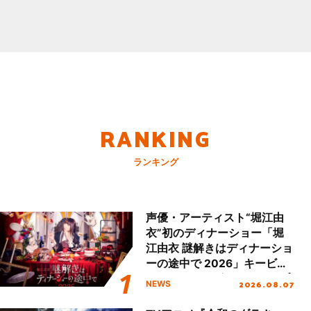
RANKING
ランキング
声優・アーティスト“堀江由
衣”初のディナーショー「堀
江由衣 謎解きはディナーショ
ーの途中で 2026」キービジ
ュアル＆グッズラインナップ
2026.08.07
NEWS
が公開！