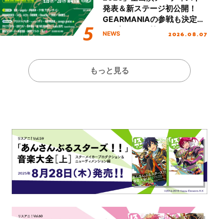
発表＆新ステージ初公開！
GEARMANIAの参戦も決定
し、初となる第3ステージの
2026.08.07
NEWS
全貌が明らかに！
もっと見る