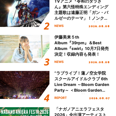
TVアニメ『令和のダラさ
ん』第六怪特殊エンディング
主題歌は遠藤正明「ガン・バ
ルゼーのテーマ」！ノンクレ
ジットエンディング映像も公
2026.08.08
NEWS
開！
伊藤美来５th
Album『39rpm』＆Best
Album『swirl』10月7日発売
決定！収録内容も発表！
2026.08.08
NEWS
“ラブライブ！蓮ノ空女学院
スクールアイドルクラブ 6th
Live Dream ～Bloom Garden
Party～ ＜Bloom Garden
Party Stage／埼玉公演＞”
2026.08.07
REPORT
Day.2レポート！
「ナガノアニエラフェスタ
2026」全出演アーティスト