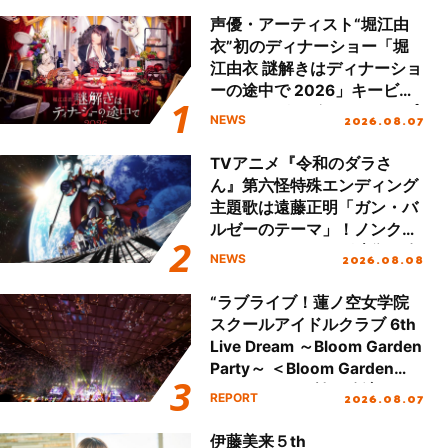
声優・アーティスト“堀江由
衣”初のディナーショー「堀
江由衣 謎解きはディナーショ
ーの途中で 2026」キービジ
ュアル＆グッズラインナップ
2026.08.07
NEWS
が公開！
TVアニメ『令和のダラさ
ん』第六怪特殊エンディング
主題歌は遠藤正明「ガン・バ
ルゼーのテーマ」！ノンクレ
ジットエンディング映像も公
2026.08.08
NEWS
開！
“ラブライブ！蓮ノ空女学院
スクールアイドルクラブ 6th
Live Dream ～Bloom Garden
Party～ ＜Bloom Garden
Party Stage／埼玉公演＞”
2026.08.07
REPORT
Day.2レポート！
伊藤美来５th