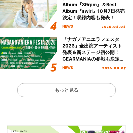
Album『39rpm』＆Best
Album『swirl』10月7日発売
決定！収録内容も発表！
2026.08.08
NEWS
「ナガノアニエラフェスタ
2026」全出演アーティスト
発表＆新ステージ初公開！
GEARMANIAの参戦も決定
し、初となる第3ステージの
2026.08.07
NEWS
全貌が明らかに！
もっと見る