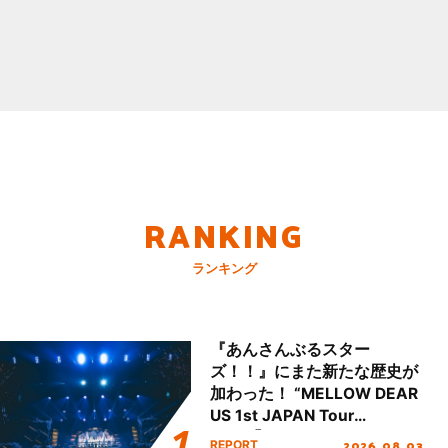
RANKING
ランキング
『あんさんぶるスター
ズ！！』にまた新たな歴史が
加わった！ “MELLOW DEAR
US 1st JAPAN Tour
Final「NICE to meet YOU
2026.08.03
REPORT