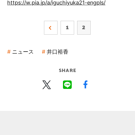
https://w.pia.jp/a/iguchiyuka21-engpls/
1
2
ニュース
井口裕香
SHARE