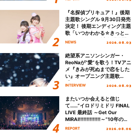
!!」Dear 横浜BUNTAI”をレポ
ート!!
『名探偵プリキュア！』後期
主題歌シングル 9月30日発売
決定！ 後期エンディング主題
歌「いつかわかる☆きっとあ
える」TVサイズ先行配信開
2026.08.03
NEWS
始！
絶望系アニソンシンガー・
ReoNaが“愛”を歌う！TVアニ
メ『きみが死ぬまで恋をした
い』オープニング主題歌
「Amore」インタビュー
2026.08.03
INTERVIEW
またいつか会えると信じ
て……“イロドリミドリ FINAL
LIVE 最終話 ～Get Our
MIRAI!!!!!!!!!!!!!!～”10年の活
動を経てファイナルを迎える
2026.08.06
REPORT
本公演をレポート