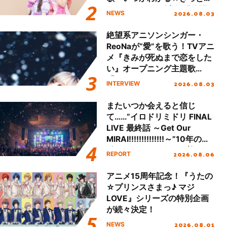
える」TVサイズ先行配信開
2026.08.03
NEWS
始！
絶望系アニソンシンガー・
ReoNaが“愛”を歌う！TVアニ
メ『きみが死ぬまで恋をした
い』オープニング主題歌
「Amore」インタビュー
2026.08.03
INTERVIEW
またいつか会えると信じ
て……“イロドリミドリ FINAL
LIVE 最終話 ～Get Our
MIRAI!!!!!!!!!!!!!!～”10年の活
動を経てファイナルを迎える
2026.08.06
REPORT
本公演をレポート
アニメ15周年記念！『うたの
☆プリンスさまっ♪ マジ
LOVE』シリーズの特別企画
が続々決定！
2026.08.01
NEWS