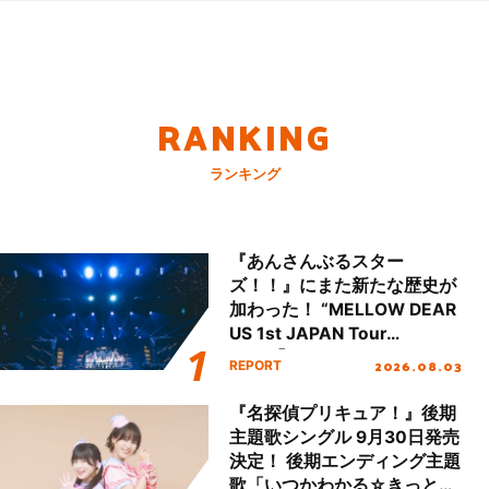
RANKING
ランキング
『あんさんぶるスター
ズ！！』にまた新たな歴史が
加わった！ “MELLOW DEAR
US 1st JAPAN Tour
Final「NICE to meet YOU
2026.08.03
REPORT
!!」Dear 横浜BUNTAI”をレポ
ート!!
『名探偵プリキュア！』後期
主題歌シングル 9月30日発売
決定！ 後期エンディング主題
歌「いつかわかる☆きっとあ