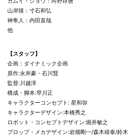
カムイ・ショウ：向野存麿
山岸獏：寸石和弘
神隼人：内田直哉
他
【スタッフ】
企画：ダイナミック企画
原作:永井豪・石川賢
監督:川越淳
構成・脚本:早川正
キャラクターコンセプト: 星和弥
キャラクターデザイン:本橋秀之
ロボット・コンセプトデザイン:堀井敏之
プロップ・メカデザイン:岩畑剛一/森木靖泰/鈴木