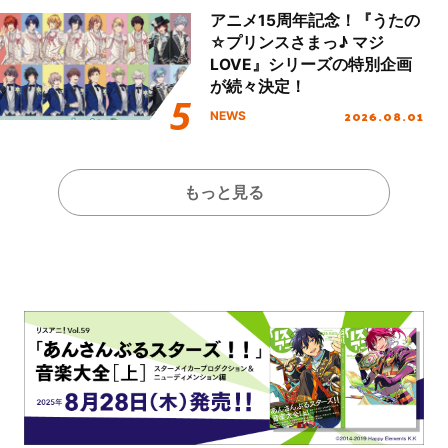
アニメ15周年記念！『うたの
☆プリンスさまっ♪ マジ
LOVE』シリーズの特別企画
が続々決定！
2026.08.01
NEWS
もっと見る