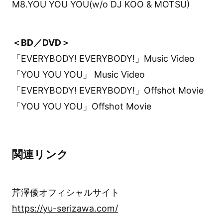
M8.YOU YOU YOU(w/o DJ KOO & MOTSU)
＜BD／DVD＞
「EVERYBODY! EVERYBODY!」Music Video
「YOU YOU YOU」 Music Video
「EVERYBODY! EVERYBODY!」Offshot Movie
「YOU YOU YOU」Offshot Movie
関連リンク
芹澤優オフィシャルサイト
https://yu-serizawa.com/