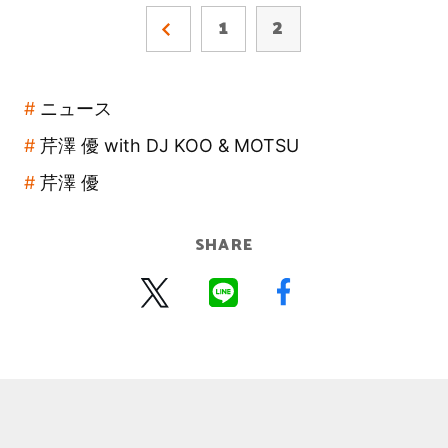
1
2
ニュース
芹澤 優 with DJ KOO & MOTSU
芹澤 優
SHARE