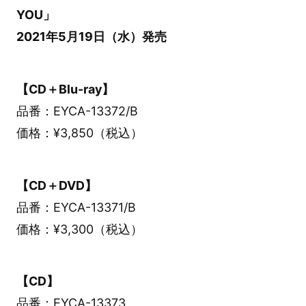
YOU」
2021年5月19日（水）発売
【CD＋Blu-ray】
品番：EYCA-13372/B
価格：¥3,850（税込）
【CD＋DVD】
品番：EYCA-13371/B
価格：¥3,300（税込）
【CD】
品番：EYCA-13373