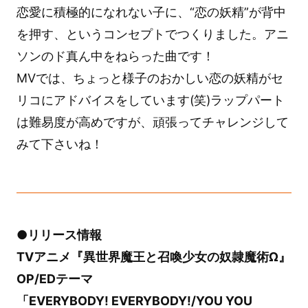
恋愛に積極的になれない子に、“恋の妖精”が背中
を押す、というコンセプトでつくりました。アニ
ソンのド真ん中をねらった曲です！
MVでは、ちょっと様子のおかしい恋の妖精がセ
リコにアドバイスをしています(笑)ラップパート
は難易度が高めですが、頑張ってチャレンジして
みて下さいね！
●リリース情報
TVアニメ『異世界魔王と召喚少女の奴隷魔術Ω』
OP/EDテーマ
「EVERYBODY! EVERYBODY!/YOU YOU