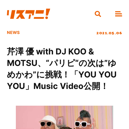
2021.05.06
NEWS
芹澤 優 with DJ KOO &
MOTSU、“パリピ“の次は”ゆ
めかわ”に挑戦！「YOU YOU
YOU」Music Video公開！