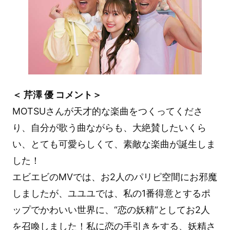
＜ 芹澤 優 コメント＞
MOTSUさんが天才的な楽曲をつくってくださ
り、自分が歌う曲ながらも、大絶賛したいくら
い、とても可愛らしくて、素敵な楽曲が誕生しま
した！
エビエビのMVでは、お2人のパリピ空間にお邪魔
しましたが、ユユユでは、私の1番得意とするポ
ップでかわいい世界に、“恋の妖精“としてお2人
を召喚しました！私に恋の手引きをする、妖精さ