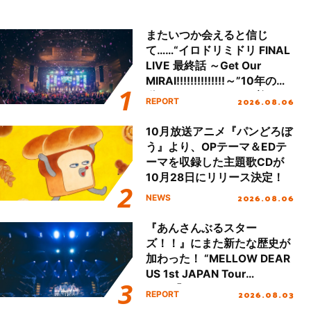
またいつか会えると信じ
て……“イロドリミドリ FINAL
LIVE 最終話 ～Get Our
MIRAI!!!!!!!!!!!!!!～”10年の活
動を経てファイナルを迎える
2026.08.06
REPORT
本公演をレポート
10月放送アニメ『パンどろぼ
う』より、OPテーマ＆EDテ
ーマを収録した主題歌CDが
10月28日にリリース決定！
2026.08.06
NEWS
『あんさんぶるスター
ズ！！』にまた新たな歴史が
加わった！ “MELLOW DEAR
US 1st JAPAN Tour
Final「NICE to meet YOU
2026.08.03
REPORT
!!」Dear 横浜BUNTAI”をレポ