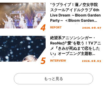
ート!!
“ラブライブ！蓮ノ空女学院
スクールアイドルクラブ 6th
Live Dream ～Bloom Garden
Party～ ＜Bloom Garden
Party Stage／埼玉公演＞”
2026.08.07
REPORT
Day.1レポート！
絶望系アニソンシンガー・
ReoNaが“愛”を歌う！TVアニ
メ『きみが死ぬまで恋をした
い』オープニング主題歌
「Amore」インタビュー
2026.08.03
INTERVIEW
もっと見る