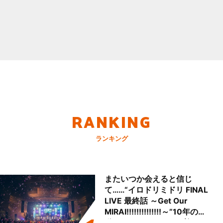
RANKING
ランキング
またいつか会えると信じ
て……“イロドリミドリ FINAL
LIVE 最終話 ～Get Our
MIRAI!!!!!!!!!!!!!!～”10年の活
動を経てファイナルを迎える