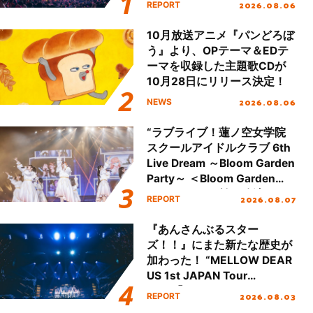
2026.08.06
REPORT
本公演をレポート
10月放送アニメ『パンどろぼ
う』より、OPテーマ＆EDテ
ーマを収録した主題歌CDが
10月28日にリリース決定！
2026.08.06
NEWS
“ラブライブ！蓮ノ空女学院
スクールアイドルクラブ 6th
Live Dream ～Bloom Garden
Party～ ＜Bloom Garden
Party Stage／埼玉公演＞”
2026.08.07
REPORT
Day.1レポート！
『あんさんぶるスター
ズ！！』にまた新たな歴史が
加わった！ “MELLOW DEAR
US 1st JAPAN Tour
Final「NICE to meet YOU
2026.08.03
REPORT
!!」Dear 横浜BUNTAI”をレポ