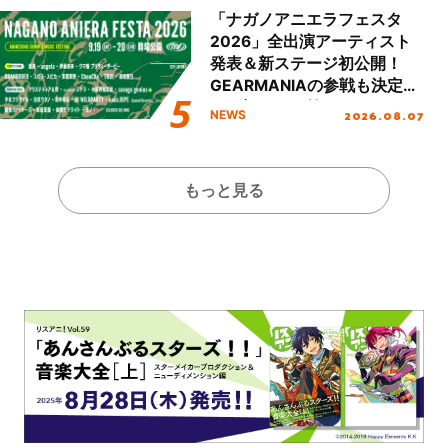
ート!!
「ナガノアニエラフェスタ
2026」全出演アーティスト
発表＆新ステージ初公開！
GEARMANIAの参戦も決定
し、初となる第3ステージの
2026.08.07
NEWS
全貌が明らかに！
もっと見る