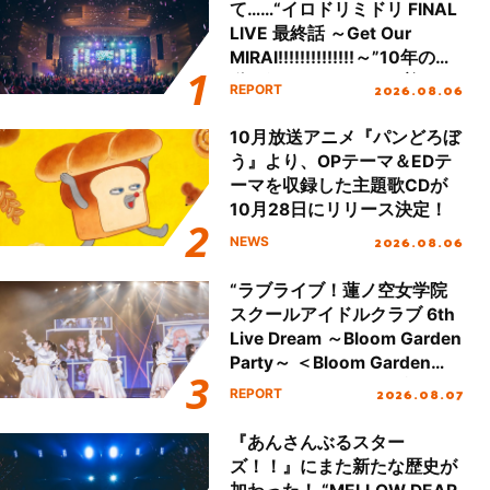
て……“イロドリミドリ FINAL
LIVE 最終話 ～Get Our
MIRAI!!!!!!!!!!!!!!～”10年の活
動を経てファイナルを迎える
2026.08.06
REPORT
本公演をレポート
10月放送アニメ『パンどろぼ
う』より、OPテーマ＆EDテ
ーマを収録した主題歌CDが
10月28日にリリース決定！
2026.08.06
NEWS
“ラブライブ！蓮ノ空女学院
スクールアイドルクラブ 6th
Live Dream ～Bloom Garden
Party～ ＜Bloom Garden
Party Stage／埼玉公演＞”
2026.08.07
REPORT
Day.1レポート！
『あんさんぶるスター
ズ！！』にまた新たな歴史が