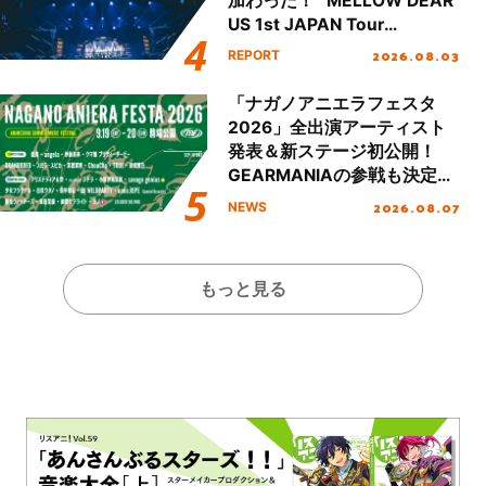
加わった！ “MELLOW DEAR
US 1st JAPAN Tour
Final「NICE to meet YOU
2026.08.03
REPORT
!!」Dear 横浜BUNTAI”をレポ
ート!!
「ナガノアニエラフェスタ
2026」全出演アーティスト
発表＆新ステージ初公開！
GEARMANIAの参戦も決定
し、初となる第3ステージの
2026.08.07
NEWS
全貌が明らかに！
もっと見る