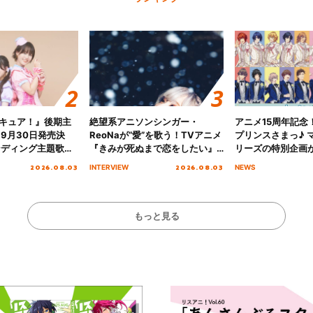
キュア！』後期主
絶望系アニソンシンガー・
アニメ15周年記念
 9月30日発売決
ReoNaが“愛”を歌う！TVアニメ
プリンスさまっ♪ マ
ンディング主題歌
『きみが死ぬまで恋をしたい』
リーズの特別企画
る☆きっとあえ
オープニング主題歌「Amore」
2026.08.03
2026.08.03
INTERVIEW
NEWS
ズ先行配信開始！
インタビュー
もっと見る