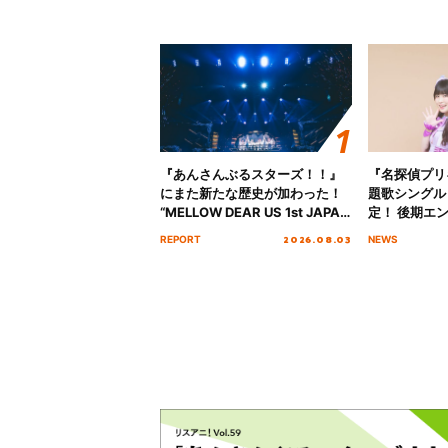
『あんさんぶるスターズ！！』
『名探偵プリ
にまた新たな歴史が加わった！
題歌シングル
“MELLOW DEAR US 1st JAPAN
定！ 後期エ
Tour Final「NICE to meet YOU
「いつかわか
2026.08.03
REPORT
NEWS
!!」Dear 横浜BUNTAI”をレポー
る」TVサイ
ト!!