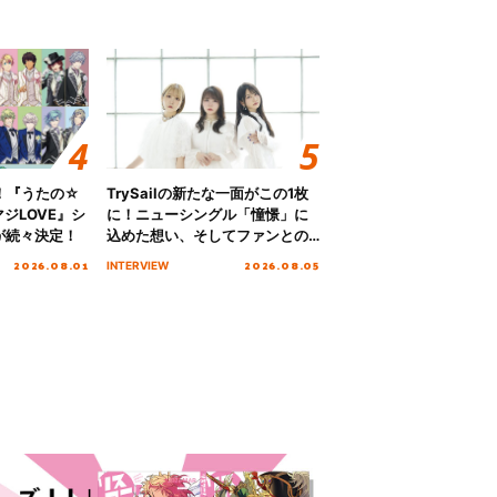
！『うたの☆
TrySailの新たな一面がこの1枚
ジLOVE』シ
に！ニューシングル「憧憬」に
が続々決定！
込めた想い、そしてファンとの
10周年の打ち上げライブを終え
2026.08.01
2026.08.05
INTERVIEW
た心境を聞いた。