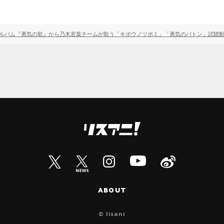
ルバム『勇気の歌』から乃木若葉チームが歌う「キボウノツボミ」「勇気のバトン」試聴
ABOUT
© lisani