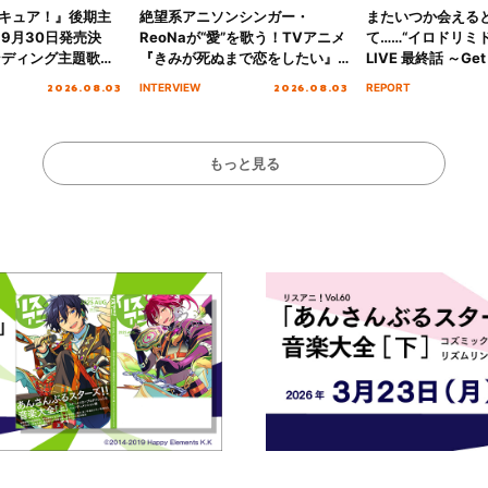
キュア！』後期主
絶望系アニソンシンガー・
またいつか会える
 9月30日発売決
ReoNaが“愛”を歌う！TVアニメ
て……“イロドリミドリ
ンディング主題歌
『きみが死ぬまで恋をしたい』
LIVE 最終話 ～Get 
る☆きっとあえ
オープニング主題歌「Amore」
MIRAI!!!!!!!!!!!
2026.08.03
2026.08.03
INTERVIEW
REPORT
ズ先行配信開始！
インタビュー
を経てファイナル
演をレポート
もっと見る