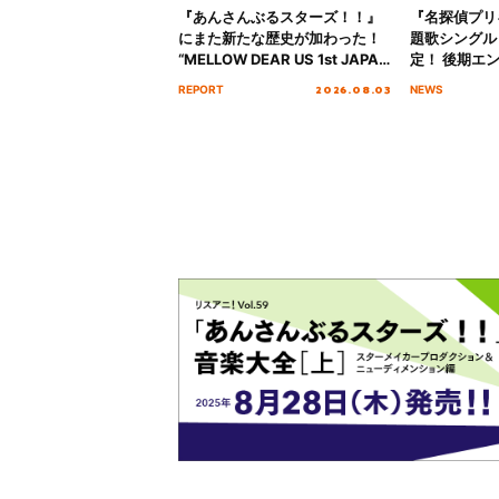
『あんさんぶるスターズ！！』
『名探偵プリ
にまた新たな歴史が加わった！
題歌シングル
“MELLOW DEAR US 1st JAPAN
定！ 後期エ
Tour Final「NICE to meet YOU
「いつかわか
2026.08.03
REPORT
NEWS
!!」Dear 横浜BUNTAI”をレポー
る」TVサイ
ト!!