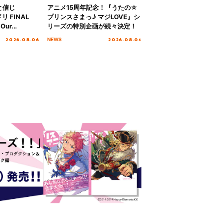
と信じ
アニメ15周年記念！『うたの☆
 FINAL
プリンスさまっ♪ マジLOVE』シ
Our
リーズの特別企画が続々決定！
!!!～”10年の活動
2026.08.06
2026.08.01
NEWS
を迎える本公