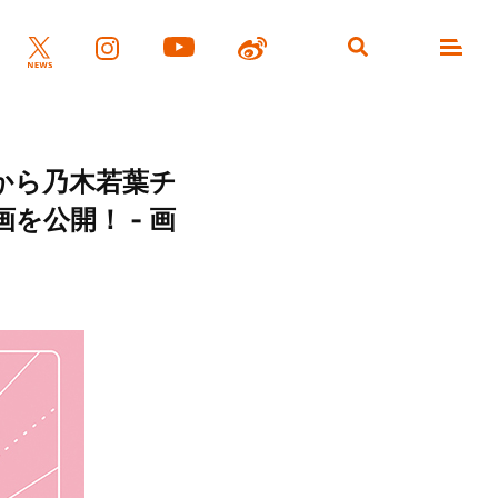
から乃木若葉チ
公開！ - 画