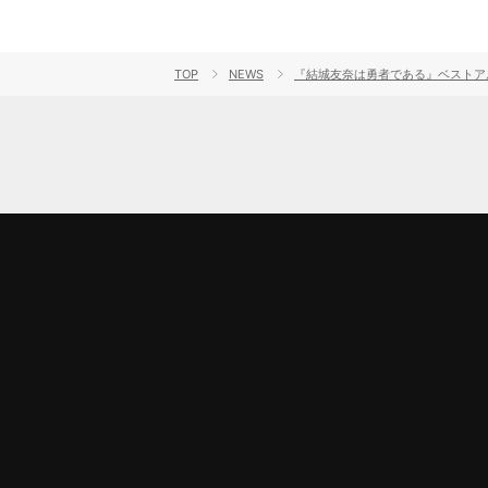
TOP
NEWS
『結城友奈は勇者である』ベストア