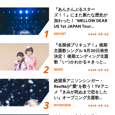
『あんさんぶるスター
ズ！！』にまた新たな歴史が
加わった！ “MELLOW DEAR
US 1st JAPAN Tour
Final「NICE to meet YOU
2026.08.03
REPORT
!!」Dear 横浜BUNTAI”をレポ
ート!!
『名探偵プリキュア！』後期
主題歌シングル 9月30日発売
決定！ 後期エンディング主題
歌「いつかわかる☆きっとあ
える」TVサイズ先行配信開
2026.08.03
NEWS
始！
絶望系アニソンシンガー・
ReoNaが“愛”を歌う！TVアニ
メ『きみが死ぬまで恋をした
い』オープニング主題歌
「Amore」インタビュー
2026.08.03
INTERVIEW