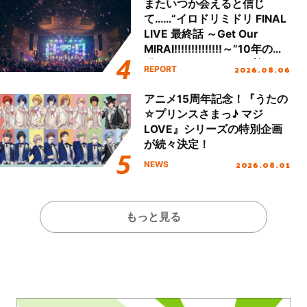
またいつか会えると信じ
て……“イロドリミドリ FINAL
LIVE 最終話 ～Get Our
MIRAI!!!!!!!!!!!!!!～”10年の活
動を経てファイナルを迎える
2026.08.06
REPORT
本公演をレポート
アニメ15周年記念！『うたの
☆プリンスさまっ♪ マジ
LOVE』シリーズの特別企画
が続々決定！
2026.08.01
NEWS
もっと見る