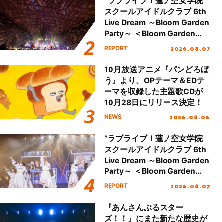
“ラブライブ！蓮ノ空女学院
スクールアイドルクラブ 6th
Live Dream ～Bloom Garden
Party～ ＜Bloom Garden
Party Stage／埼玉公演＞”
2026.08.07
REPORT
Day.2レポート！
10月放送アニメ『パンどろぼ
う』より、OPテーマ＆EDテ
ーマを収録した主題歌CDが
10月28日にリリース決定！
2026.08.06
NEWS
“ラブライブ！蓮ノ空女学院
スクールアイドルクラブ 6th
Live Dream ～Bloom Garden
Party～ ＜Bloom Garden
Party Stage／埼玉公演＞”
2026.08.07
REPORT
Day.1レポート！
『あんさんぶるスター
ズ！！』にまた新たな歴史が