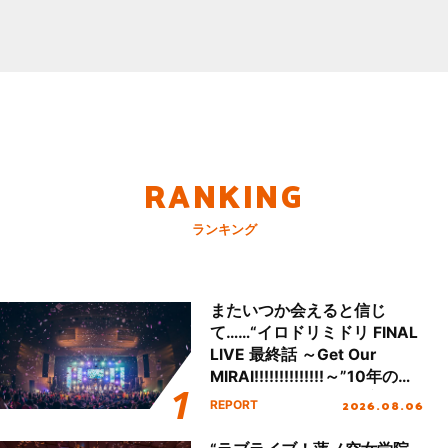
RANKING
ランキング
またいつか会えると信じ
て……“イロドリミドリ FINAL
LIVE 最終話 ～Get Our
MIRAI!!!!!!!!!!!!!!～”10年の活
動を経てファイナルを迎える
2026.08.06
REPORT
本公演をレポート