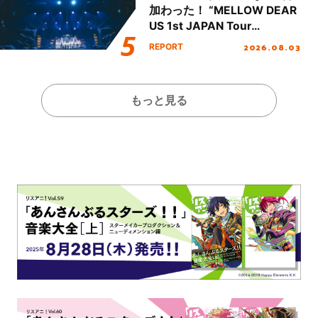
加わった！ “MELLOW DEAR
US 1st JAPAN Tour
Final「NICE to meet YOU
2026.08.03
REPORT
!!」Dear 横浜BUNTAI”をレポ
ート!!
もっと見る