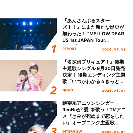
『あんさんぶるスター
ズ！！』にまた新たな歴史が
加わった！ “MELLOW DEAR
US 1st JAPAN Tour
Final「NICE to meet YOU
2026.08.03
REPORT
!!」Dear 横浜BUNTAI”をレポ
ート!!
『名探偵プリキュア！』後期
主題歌シングル 9月30日発売
決定！ 後期エンディング主題
歌「いつかわかる☆きっとあ
える」TVサイズ先行配信開
2026.08.03
NEWS
始！
絶望系アニソンシンガー・
ReoNaが“愛”を歌う！TVアニ
メ『きみが死ぬまで恋をした
い』オープニング主題歌
「Amore」インタビュー
2026.08.03
INTERVIEW