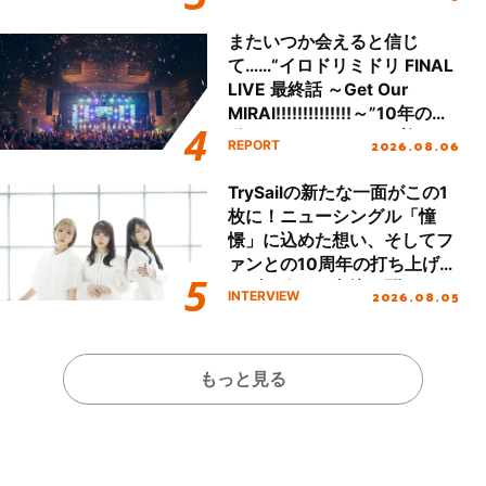
またいつか会えると信じ
て……“イロドリミドリ FINAL
LIVE 最終話 ～Get Our
MIRAI!!!!!!!!!!!!!!～”10年の活
動を経てファイナルを迎える
2026.08.06
REPORT
本公演をレポート
TrySailの新たな一面がこの1
枚に！ニューシングル「憧
憬」に込めた想い、そしてフ
ァンとの10周年の打ち上げラ
イブを終えた心境を聞いた。
2026.08.05
INTERVIEW
もっと見る